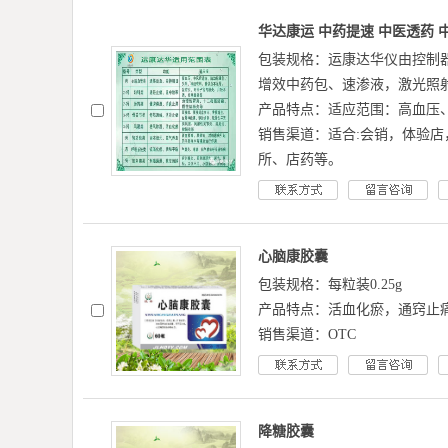
华达康运 中药提速 中医透药 
包装规格：运康达华仪由控制
增效中药包、速渗液，激光照
产品特点：‬适应范围：高血压、
销售渠道：适合:会销，体验店，
所、店药‬等。
心脑康胶囊
包装规格：每粒装0.25g
产品特点：活血化瘀，通窍止
销售渠道：OTC
降糖胶囊