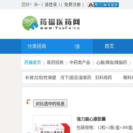
您好！亲~ [
请登录
] [
免费注册
]
分类招商
首页
药福首页
医药招商
中药类产品
心脑|理血|降脂药
补肾|壮阳|性保健
泻下|固涩|温里药
妇科用药
眼科
强力脑心康胶囊
包装规格：12粒×2板/盒×300盒