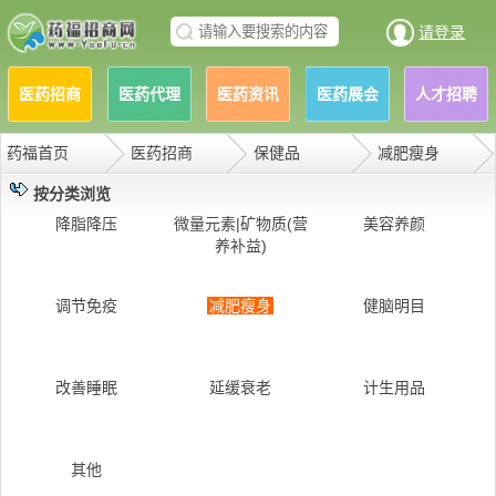
请登录
医药招商
医药代理
医药资讯
医药展会
人才招聘
药福首页
医药招商
保健品
减肥瘦身
按分类浏览
降脂降压
微量元素|矿物质(营
美容养颜
养补益)
调节免疫
减肥瘦身
健脑明目
改善睡眠
延缓衰老
计生用品
其他