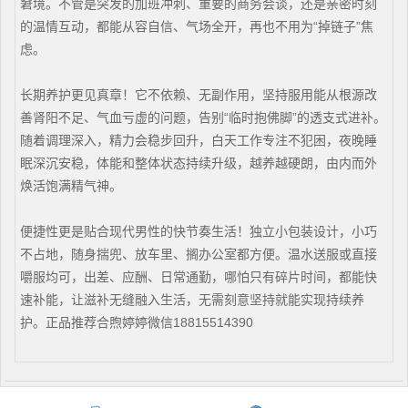
窘境。不管是突发的加班冲刺、重要的商务会谈，还是亲密时刻
的温情互动，都能从容自信、气场全开，再也不用为“掉链子”焦
虑。
长期养护更见真章！它不依赖、无副作用，坚持服用能从根源改
善肾阳不足、气血亏虚的问题，告别“临时抱佛脚”的透支式进补。
随着调理深入，精力会稳步回升，白天工作专注不犯困，夜晚睡
眠深沉安稳，体能和整体状态持续升级，越养越硬朗，由内而外
焕活饱满精气神。
便捷性更是贴合现代男性的快节奏生活！独立小包装设计，小巧
不占地，随身揣兜、放车里、搁办公室都方便。温水送服或直接
嚼服均可，出差、应酬、日常通勤，哪怕只有碎片时间，都能快
速补能，让滋补无缝融入生活，无需刻意坚持就能实现持续养
护。正品推荐合煦婷婷微信18815514390