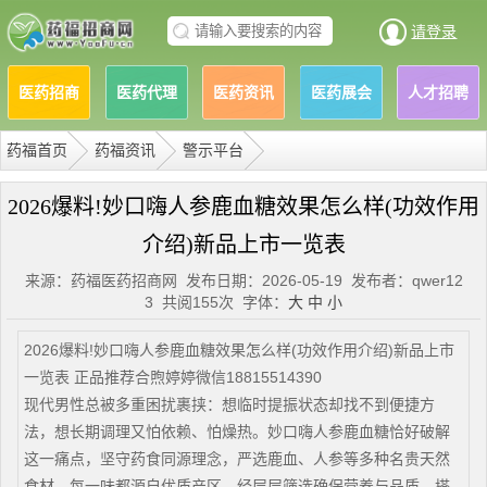
请登录
医药招商
医药代理
医药资讯
医药展会
人才招聘
药福首页
药福资讯
警示平台
2026爆料!妙口嗨人参鹿血糖效果怎么样(功效作用
介绍)新品上市一览表
来源：药福医药招商网 发布日期：2026-05-19 发布者：qwer12
3 共阅155次 字体：
大
中
小
2026爆料!妙口嗨人参鹿血糖效果怎么样(功效作用介绍)新品上市
一览表 正品推荐合煦婷婷微信18815514390
现代男性总被多重困扰裹挟：想临时提振状态却找不到便捷方
法，想长期调理又怕依赖、怕燥热。妙口嗨人参鹿血糖恰好破解
这一痛点，坚守药食同源理念，严选鹿血、人参等多种名贵天然
食材，每一味都源自优质产区，经层层筛选确保营养与品质。搭