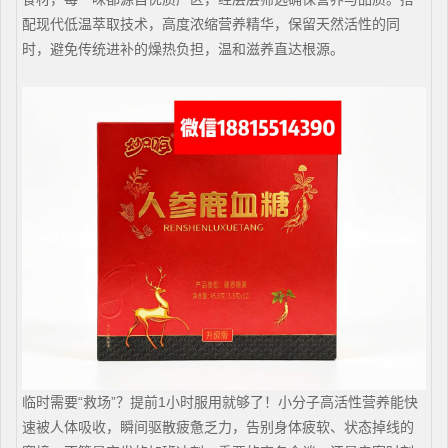
配现代低温萃取技术，高度浓缩营养精华，保留天然活性的同
时，避免传统进补的燥热负担，温和滋养直达根源。
临时需要“救场”？提前1小时服用就够了！小分子高活性营养能快
速被人体吸收，瞬间驱散疲惫乏力，告别身体疲软、状态掉线的