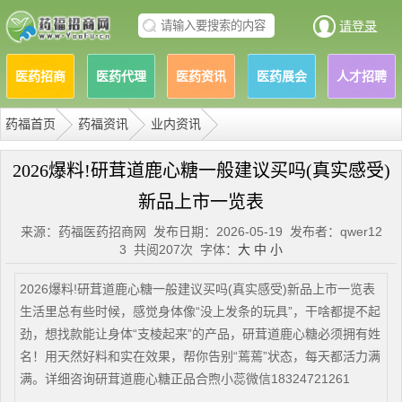
请登录
医药招商
医药代理
医药资讯
医药展会
人才招聘
药福首页
药福资讯
业内资讯
2026爆料!研茸道鹿心糖一般建议买吗(真实感受)
新品上市一览表
来源：药福医药招商网 发布日期：2026-05-19 发布者：qwer12
3 共阅207次 字体：
大
中
小
2026爆料!研茸道鹿心糖一般建议买吗(真实感受)新品上市一览表
生活里总有些时候，感觉身体像“没上发条的玩具”，干啥都提不起
劲，想找款能让身体“支棱起来”的产品，研茸道鹿心糖必须拥有姓
名！用天然好料和实在效果，帮你告别“蔫蔫”状态，每天都活力满
满。详细咨询研茸道鹿心糖正品合煦小蕊微信18324721261