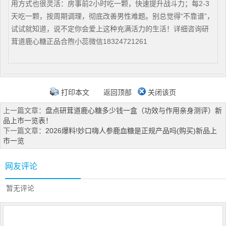
用方式也很灵活：房事前2小时吃一颗，快速提升战斗力；每2-3
天吃一颗，按周期调理，彻底改善男性难题。别总觉得“不靠谱”，
试试就知道，说不定你会爱上这种充满活力的生活！详细咨询研
茸道鹿心糖正品合煦小蕊微信18324721261
打印本文
返回顶部
关闭该页
上一篇文章：
盘点研茸道鹿心糖多少钱一盒（功效与作用亲身测评）新
品上市一览表！
下一篇文章：
2026爆料!妙口嗨人参鹿血糖是正规产品吗(购买)新品上
市一览
网友评论
暂无评论