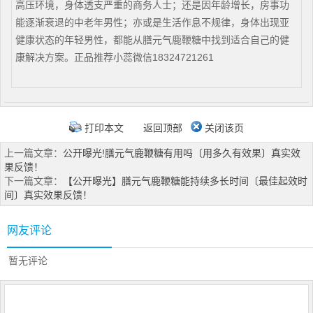
高压环境，身体透支严重的商务人士；还是因年龄增长，房事功
能逐渐衰退的中老年男性；亦或是生活作息不规律，身体出现亚
健康状态的年轻男性，都能从膳元气鹿鞭糖中找到适合自己的健
康解决方案。正品推荐小蕊微信18324721261
打印本文
返回顶部
关闭该页
上一篇文章：
公开曝光!膳元气鹿鞭糖有用吗〔用多久有效果〕真实效
果反馈！
下一篇文章：
【公开曝光】膳元气鹿鞭糖能持续多长时间〔‌最佳起效时
间〕真实效果反馈！
网友评论
暂无评论