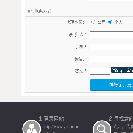
填写联系方式
代理身份：
公司
个人
联 系 人
*
手机
*
微信：
答案
*
1
2
登录网站
寻找意
http://www.yaofu.cn
点击广告