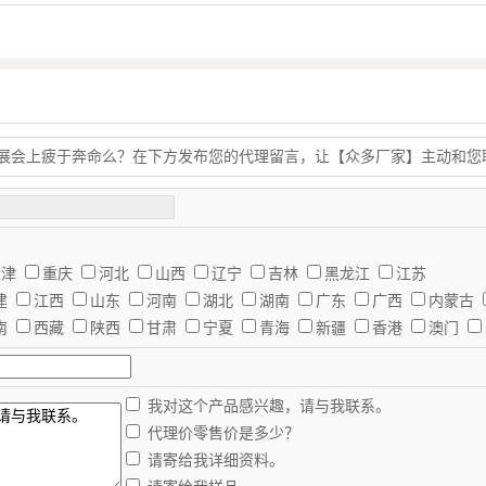
的展会上疲于奔命么？在下方发布您的代理留言，让【众多厂家】主动和您
天津
重庆
河北
山西
辽宁
吉林
黑龙江
江苏
建
江西
山东
河南
湖北
湖南
广东
广西
内蒙古
南
西藏
陕西
甘肃
宁夏
青海
新疆
香港
澳门
我对这个产品感兴趣，请与我联系。
代理价零售价是多少？
请寄给我详细资料。