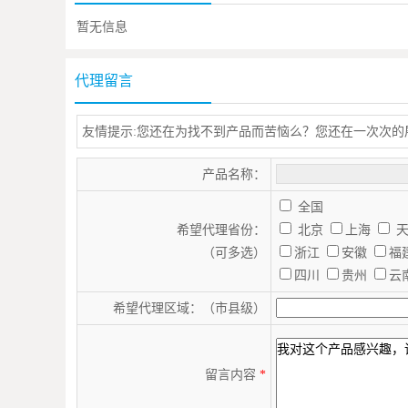
暂无信息
代理留言
友情提示:您还在为找不到产品而苦恼么？您还在一次次
产品名称：
全国
希望代理省份：
北京
上海
（可多选）
浙江
安徽
福
四川
贵州
云
希望代理区域：（市县级）
留言内容
*