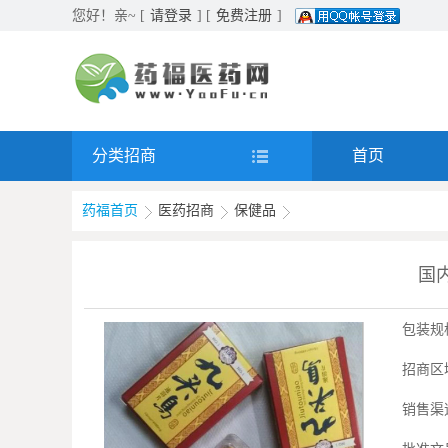
您好！亲~ [
请登录
] [
免费注册
]
分类招商
首页
药福首页
医药招商
保健品
国
包装规
招商区
销售渠