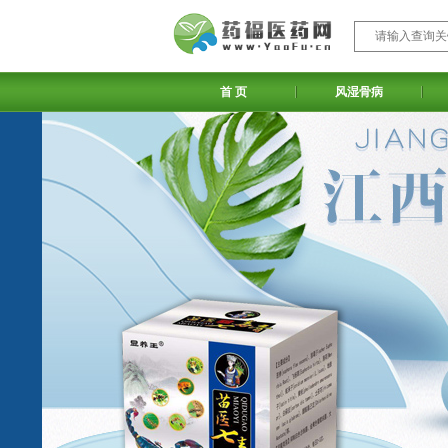
首 页
风湿骨病