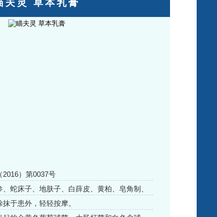
瞄夫灵 草本乳膏
016）第0037号
参、蛇床子、地肤子、白薛皮、黄柏、皂角制、
腊酸氧已定4.50% (w/v)、羟基二苹腿2.00%
涂抹于患外，轻轻按摩。
氟按0.50% (w/v)等。