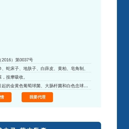
016）第0037号
参、蛇床子、地肤子、白薛皮、黄柏、皂角制、
腊酸氧已定4.50% (w/v).羟基二苹腿2 00%
搽，按摩吸收。
0.50% (w/v)等。
本品对皮肤引起的金黄色葡萄球菌、大肠杆菌和白色念球菌有抑制作用
情
我要代理