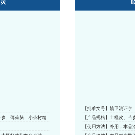
痒灵
【批准文号】
赣卫消证字（2
苦参、薄荷脑、小茶树精
【产品规格】
土槿皮、苦
、蛇床子、芦荟、白藓
百邮、铁冬青、
。
【使用方法】
外用，本品
(w/w)、萃扎