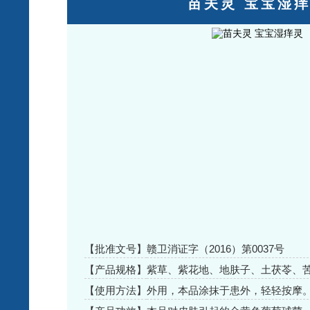
苗夫灵 宝宝湿
【批准文号】
赣卫消证字（2016）第0037号
【产品规格】
紫草、紫花地、地肤子、土茯苓、
油、野菊花、 艾草、金银花、粉葛
【使用方法】
外用，本品涂抹于患外，轻轻按摩
皮、五倍子等