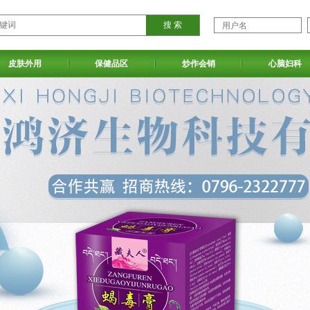
皮肤外用
保健品区
炒作会销
心脑妇科