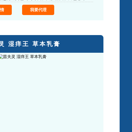
情
我要代理
灵 湿痒王 草本乳膏