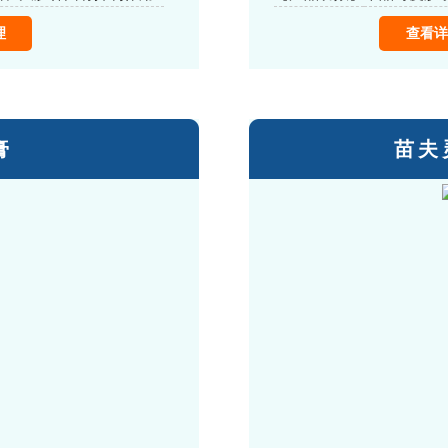
理
查看详
膏
苗夫