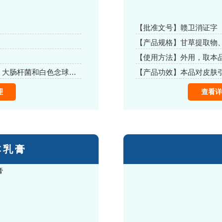
【批准文号】
赣卫消证字（2
【产品规格】
甘草提取物
【使用方法】
外用，取本
本品对皮肤引起的金黄色葡萄球菌、大肠杆菌和白色念球菌有抑制作用
【产品功效】
理
查看详
本乳膏