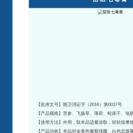
【批准文号】
赣卫消证字（2016）第0037号
【产品规格】
苦参、飞扬草、薄荷、蛇床子、地
酸氯已定
【使用方法】
外用，取本品适量涂取，轻轻按摩
【产品功效】
本品对金黄色葡萄球菌、白色念珠