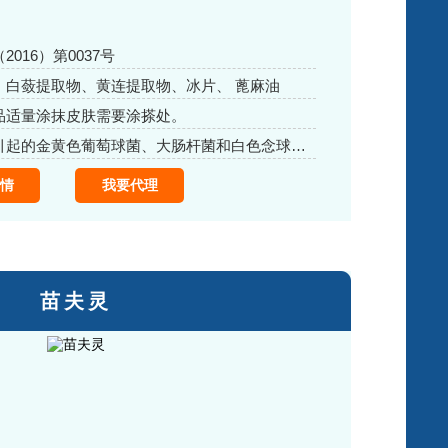
016）第0037号
、白蔹提取物、黄连提取物、冰片、 蓖麻油
品适量涂抹皮肤需要涂搽处。
本品对皮肤引起的金黄色葡萄球菌、大肠杆菌和白色念球菌有抑制作用
情
我要代理
苗夫灵