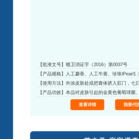
【批准文号】
赣卫消证字（2016）第0037号
【产品规格】
人工麝香、人工牛黄、珍珠IPearl1 .
黄、白芷、桃仁、血余炭、胡黄莲P
【使用方法】
外涂皮肤处或把膏体挤入肛门，七日
竭、冰片、没药、士鳖虫、凡士、
【产品功效】
查看详情
我要代