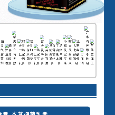
毒膏 本草抑菌乳膏