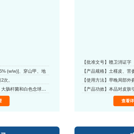
【批准文号】
赣卫消证字（2
5% (w/w)]、穿山甲、地
【产品规格】
土槿皮、苦
ic、边莲、金银花、血
百邮、铁冬青、
2次。
【使用方法】
早晚局部外
醋酸氯己定等精制而成
(w/v).苯扎氧
本品对皮肤引起的金黄色葡萄球菌、大肠杆菌和白色念球菌有抑制作用
【产品功效】
理
查看详