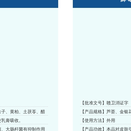
【批准文号】
赣卫消证字（2
肤子、黄柏、土茯苓、醋
【产品规格】
芦荟、金银
质。
使乳膏吸收。
【使用方法】
外用
菌、大肠杆菌有抑制作用
【产品功效】