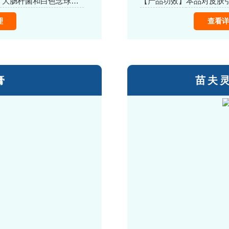
本品对皮肤引起的金黄色葡萄球菌、大肠杆菌和白色念球菌有抑制作用
【产品功效】
理
查看详
膏
苗夫灵