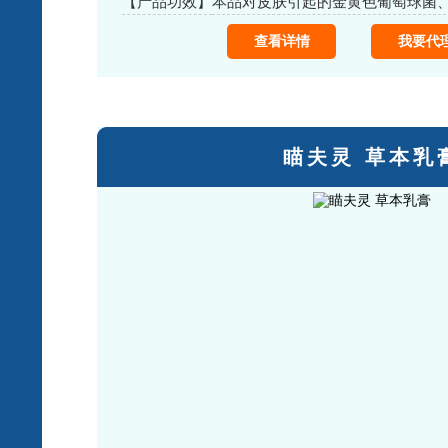
【产品功效】
查看详情
我要代
瞄夫灵 草本乳