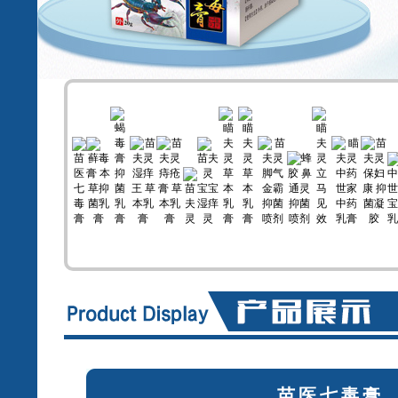
苗医七毒膏